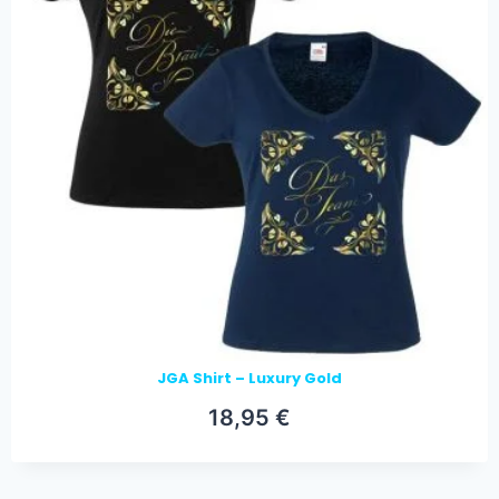
JGA Shirt – Luxury Gold
18,95
€