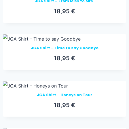
JGA Shirt – From Miss to Mrs.
18,95
€
JGA Shirt – Time to say Goodbye
18,95
€
JGA Shirt – Honeys on Tour
18,95
€