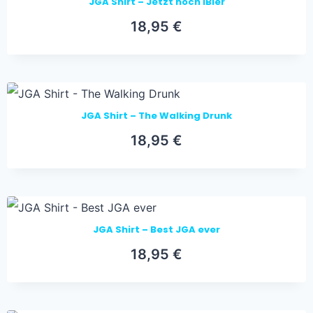
JGA Shirt – Jetzt noch iBier
18,95
€
JGA Shirt – The Walking Drunk
18,95
€
JGA Shirt – Best JGA ever
18,95
€