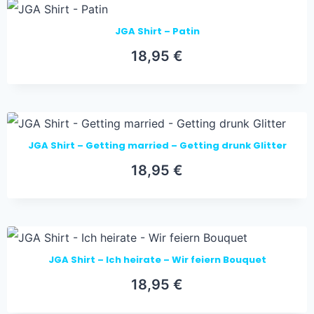
JGA Shirt – Patin
18,95
€
JGA Shirt – Getting married – Getting drunk Glitter
18,95
€
JGA Shirt – Ich heirate – Wir feiern Bouquet
18,95
€