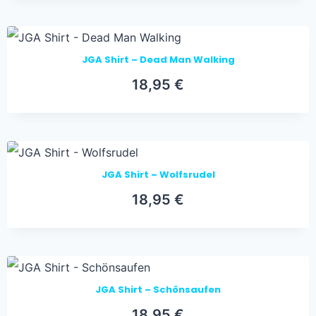
JGA Shirt – Dead Man Walking
18,95
€
JGA Shirt – Wolfsrudel
18,95
€
JGA Shirt – Schönsaufen
18,95
€