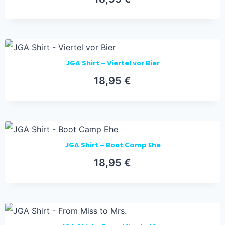
JGA Shirt – Viertel vor Bier
18,95
€
JGA Shirt – Boot Camp Ehe
18,95
€