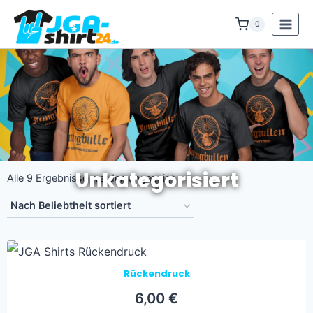
Zum
0
Inhalt
springen
Unkategorisiert
Nach
Alle 9 Ergebnisse werden angezeigt
Beliebtheit
sortiert
Rückendruck
6,00
€