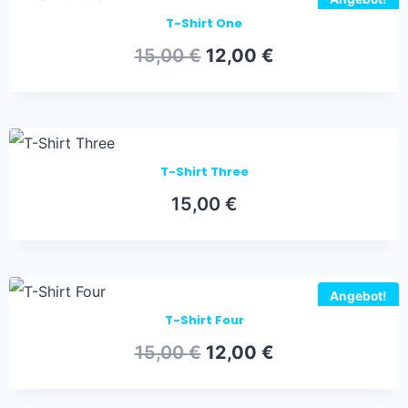
T-Shirt One
Ursprünglicher
Aktueller
15,00
€
12,00
€
Preis
Preis
war:
ist:
15,00 €
12,00 €.
T-Shirt Three
15,00
€
Angebot!
T-Shirt Four
Ursprünglicher
Aktueller
15,00
€
12,00
€
Preis
Preis