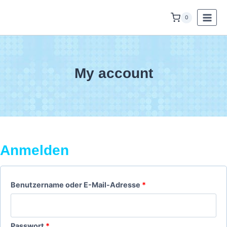
Zum
0
Inhalt
springen
My account
Anmelden
E
Benutzername oder E-Mail-Adresse
*
r
f
E
Passwort
*