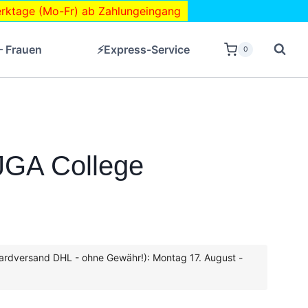
ktage (Mo-Fr) ab Zahlungeingang
– Frauen
⚡Express-Service
0
 JGA College
ardversand DHL - ohne Gewähr!): Montag 17. August -
zzgl.
Versandkosten