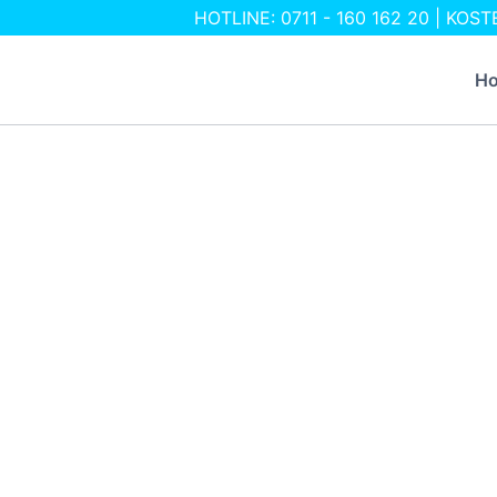
Zum
HOTLINE: 0711 - 160 162 20 | KO
Inhalt
H
springen