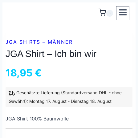
Zum
0
Inhalt
springen
JGA SHIRTS – MÄNNER
JGA Shirt – Ich bin wir
18,95
€
Geschätzte Lieferung (Standardversand DHL - ohne
inkl. 19 % MwSt.
zzgl.
Versandkosten
Gewähr!): Montag 17. August - Dienstag 18. August
JGA Shirt 100% Baumwolle