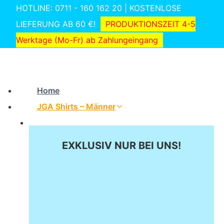
Zum
HOTLINE: 0711 - 160 162 20 | KOSTENLOSE
Inhalt
LIEFERUNG AB 60 €!
PRODUKTIONSZEIT 4-5
springen
Werktage (Mo-Fr) ab Zahlungeingang
Home
JGA Shirts – Männer
EXKLUSIV NUR BEI UNS!