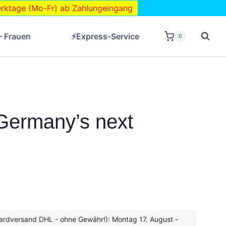
ktage (Mo-Fr) ab Zahlungeingang
– Frauen
⚡Express-Service
0
 Germany’s next
ardversand DHL - ohne Gewähr!): Montag 17. August -