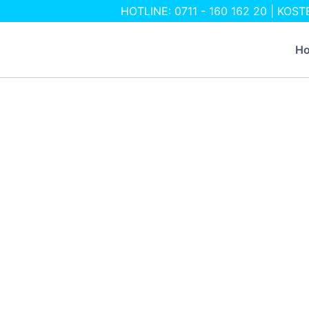
Zum
HOTLINE: 0711 - 160 162 20 | KO
Inhalt
H
springen