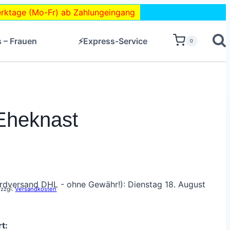
ktage (Mo-Fr) ab Zahlungeingang
s – Frauen
⚡Express-Service
0
 Eheknast
rdversand DHL - ohne Gewähr!): Dienstag 18. August
zzgl.
Versandkosten
t: