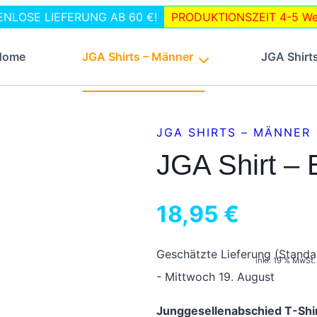
STENLOSE LIEFERUNG AB 60 €!
PRODUKTIONSZEIT 4-5 Wer
Home
JGA Shirts – Männer
JGA Shirt
JGA SHIRTS – MÄNNER
JGA Shirt –
18,95
€
Geschätzte Lieferung (Standa
inkl. 19 % MwSt.
- Mittwoch 19. August
Junggesellenabschied T-Shir