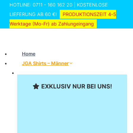
Zum
HOTLINE: 0711 - 160 162 20 | KOSTENLOSE
Inhalt
LIEFERUNG AB 60 €!
PRODUKTIONSZEIT 4-5
springen
Werktage (Mo-Fr) ab Zahlungeingang
Home
JGA Shirts – Männer
EXKLUSIV NUR BEI UNS!