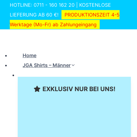
Zum
HOTLINE: 0711 - 160 162 20 | KOSTENLOSE
Inhalt
LIEFERUNG AB 60 €!
PRODUKTIONSZEIT 4-5
springen
Werktage (Mo-Fr) ab Zahlungeingang
Home
JGA Shirts – Männer
EXKLUSIV NUR BEI UNS!