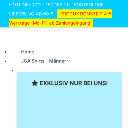
Zum
HOTLINE: 0711 - 160 162 20 | KOSTENLOSE
Inhalt
LIEFERUNG AB 60 €!
PRODUKTIONSZEIT 4-5
springen
Werktage (Mo-Fr) ab Zahlungeingang
Home
JGA Shirts – Männer
EXKLUSIV NUR BEI UNS!