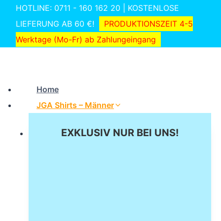
Zum
HOTLINE: 0711 - 160 162 20 | KOSTENLOSE
Inhalt
LIEFERUNG AB 60 €!
PRODUKTIONSZEIT 4-5
springen
Werktage (Mo-Fr) ab Zahlungeingang
Home
JGA Shirts – Männer
EXKLUSIV NUR BEI UNS!