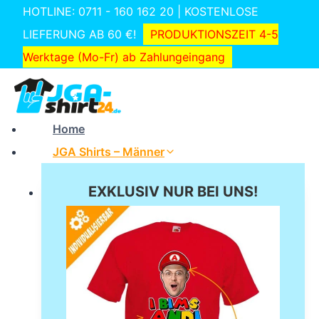
Zum
HOTLINE: 0711 - 160 162 20 | KOSTENLOSE
Inhalt
LIEFERUNG AB 60 €!
PRODUKTIONSZEIT 4-5
springen
Werktage (Mo-Fr) ab Zahlungeingang
Home
JGA Shirts – Männer
EXKLUSIV NUR BEI UNS!